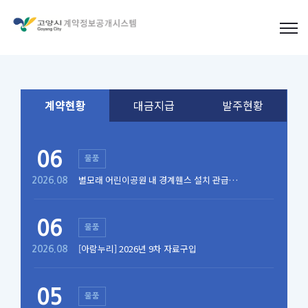
계약현황
대금지급
발주현황
06
물품
별모래 어린이공원 내 경계휀스 설치 관급자
2026.08
재
06
물품
[아람누리] 2026년 9차 자료구입
2026.08
05
물품