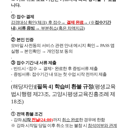
니다.
.
①
접수
·
결제
감경대상 확인
(
체크
)
후 접수
→
결제 완료
→
(
※
접수기간
내
)
서류 증빙
→
부분취소
(
혹은 차액지급
)
.
②
본인 인증
모바일 사전동의 서비스 관련 안내 메시지 확인
→
PASS
앱
실행
→
본인확인
→
개인정보 동의
.
③
접수 기간 내 서류 제출
-
반드시
<
접수
→
결제
>
완료한 후 증빙서류 제출
-
증빙서류
:
접수기간 내 또는 첫 수업 시작 전까지 제출
.
(
해당자만
)
[
필독
4]
학습비 환불 규정
(
평생교육
법시행령 제
23
조
,
고양시평생교육진흥조례 제
18
조
)
.
①
전액 환불 조건
-
강좌
시작
전날
(24:00)
까지
취소 완료
한 경우에 한함
※
강좌 시작일 당일 이후 취소 또는 불참 시
참석여부와 관계