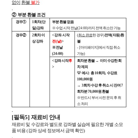
없이
환불
불가
.
②
부분 환불 조건
경우
①
1
회차
(
단
부분 환불 없음
일
)
강좌
※
수업 시작 전날
(24:00)
까지 전액 취소만 가능
경우
②
2
회차 이
<
강좌 시작
(
취소 완료
한 경우
)
전액
(
자동
)
환
상 강좌
전
(
날
)
>
불
※
전날
- [
마이페이지
]
에서 직접 취소
(24:00)
가능
)
<
강좌 시작
후
회차분 환불
→
이미 수강한 회
>
차 제외
💡
예시
:
총
10
회차
,
수강료
100,000
원
→
3
회차 수강 후 취소 시 잔여
7
회차분
70,000
원 환불
※
반드시 부서 사전 문의 후 취
소 처리
.
[
필독
5]
재료비 안내
재료비 및
수강료와 별도로 강좌별 실습에 필요한 개별 소모
품 비용
(
강좌 상세 정보에서 금액 확인
)
.