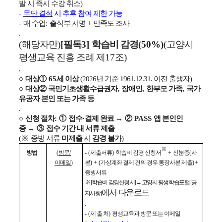
발 시 즉시 수강 취소
)
-
무단 결석
시 추후 참여 제한 가능
-
매 수업
:
출석부 서명
+
만족도 조사
.
(
해당자만
)
[
필독
3]
학습비 감경
(50%)
(
고양시
평생교육 진흥 조례 제
17
조
)
.
○
대상
①
65
세 이상
(2026년 기준 1961.12.31. 이전 출생자)
○
대상
②
국민기초생활수급권자
,
장애인
,
한부모 가족
,
국가
유공자 본인 또는 가족 등
.
○
신청 절차
:
①
접수
·
결제 완료
→
②
PASS
앱 본인인
증
→
③
접수 기간 내 서류 제출
(
※
증빙 서류
미제출
시
감경 불가
)
※
- (
제출서류
)
학습비 감경 신청서
+
신분증
(
사
방법
(
방문
/
본
) +
(가상계좌 결제 건의 경우 통장사본 제출) +
이메일
)
증빙서류
※
[
학습비 감경신청서
]
→
고양시 평생학습포털
[
공
에서 다운로드
지사항
]
.
- (
제 출 처
)
평생교육과 방문 또는 이메일