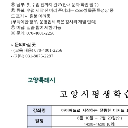
ⓐ
납부
:
첫 수업 전까지 완료
(
안내 문자 확인 필수
)
ⓑ
환불
:
수업 시작 전 미리 준비되는 소모성 물품 특성상 중
도 포기 시 환불 어려움
(
부득이한 경우
,
운영업체 혹은 강사와 개별 협의
)
ⓒ
미납
:
실습 참여 제한 가능
※
문의
: 070-4001-2256
.
○
문의하실 곳
- (
교육 내용
) 070-4001-2256
- (
기타
) 031-8075-2297