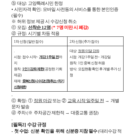
ⓑ
대상
:
고양특례시민 한정
•
시민자격 확인
:
모바일 사전동의 서비스를 통한 본인인증
(
필수
)
※
허위 정보 제공 시 수강신청 취소
ⓒ
모집
:
선착순
12
명
(
* 7
명 미만 시 폐강
)
ⓓ
규정
:
시기별 차등 적용
1
차 신청
(
일반 접수
)
2
차 신청
(
추가 접수
)
.
대상
:
정원 미달 강좌
시점
:
접수 시작
~
개강
1
주일 전
까
시점
:
개강
1
주일 전
~
개강일
지
원칙
: 1
인 중복 신청 허용
원칙
:
1
인
1
강좌 제한
(
공정한 기회
방식
:
모집현황 확인 후 개별 추가 신
제공
)
청
재제
:
중복 신청 시 수강신청 취소
+
차기
신청 제한
.
ⓒ
확정
:
①
정원 마감
또는
②
교육 시작 일주일 전
→
개별
문자 발송
ⓓ
주차
(
※
주차공간 제한적
→
대중교통 권장
)
.
[
필독
2]
수강 규정
-
첫 수업
: 신분 확인을 위해
신분증 지참 필수
(
대리수강 적