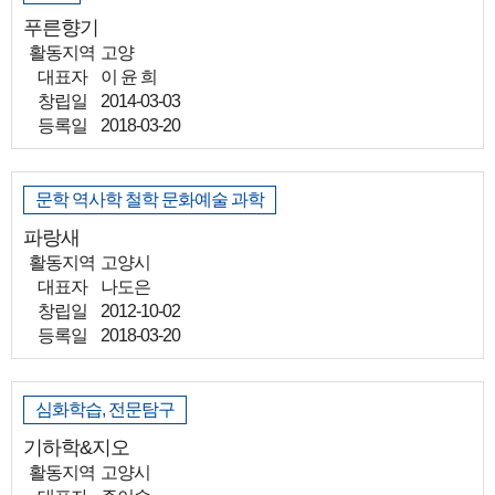
푸른향기
활동지역
고양
대표자
이 윤 희
창립일
2014-03-03
등록일
2018-03-20
문학 역사학 철학 문화예술 과학
파랑새
활동지역
고양시
대표자
나도은
창립일
2012-10-02
등록일
2018-03-20
심화학습, 전문탐구
기하학&지오
활동지역
고양시