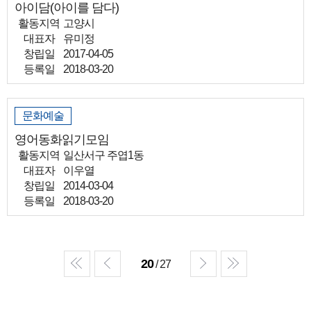
아이담(아이를 담다)
활동지역
고양시
대표자
유미정
창립일
2017-04-05
등록일
2018-03-20
문화예술
영어동화읽기모임
활동지역
일산서구 주엽1동
대표자
이우열
창립일
2014-03-04
등록일
2018-03-20
20
/ 27