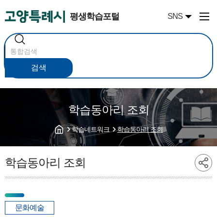
평생학습포털
SNS
통
합
검
색
검색
학습동아리 조회
학습네트워크
학습동아리 조회
학습동아리 조회
문화예술