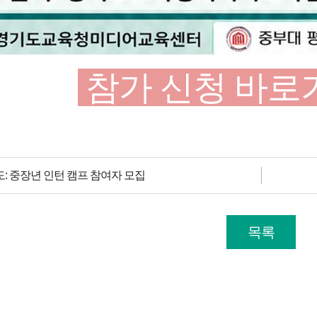
참
가
신
청
바
로
: 중장년 인턴 캠프 참여자 모집
목록