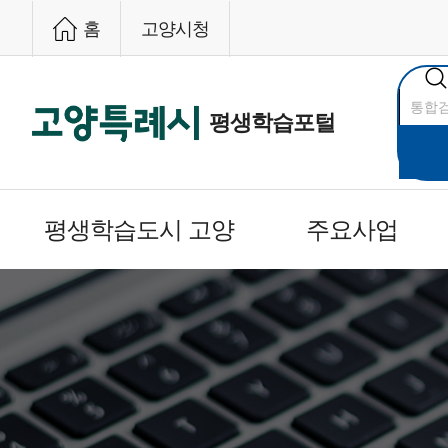
홈
고양시청
통
합
검
평생학습포털
색
평생학습도시 고양
주요사업