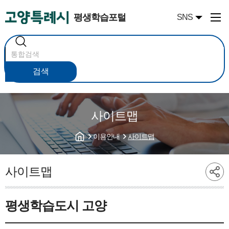
평생학습포털
SNS
통
합
검
색
검색
사이트맵
이용안내
사이트맵
사이트맵
평생학습도시 고양