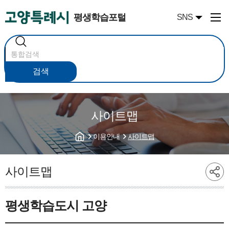
평생학습포털
SNS
통
합
검
색
검색
사이트맵
이용안내
사이트맵
사이트맵
평생학습도시 고양