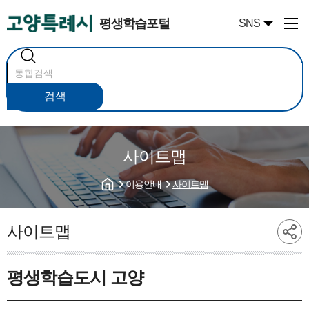
평생학습포털
SNS
통
합
검
색
검색
사이트맵
이용안내
사이트맵
사이트맵
평생학습도시 고양