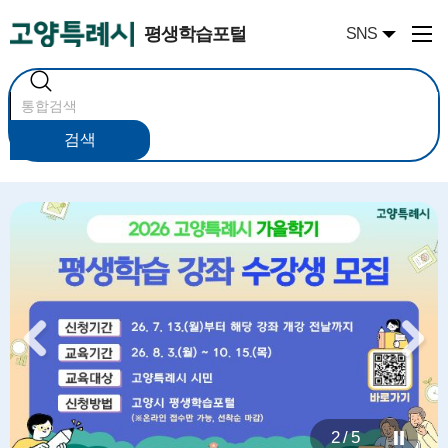
평생학습포털
SNS
통
합
검
색
검색
2 / 5