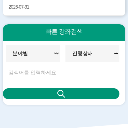
2026-07-31
빠른 강좌검색
빠
검
른
색
강
좌
검
색