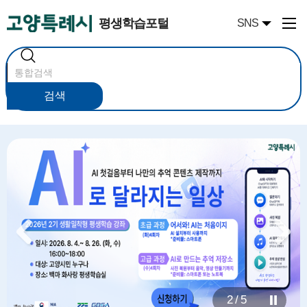
평생학습포털
SNS
통
합
검
색
검색
2 / 5