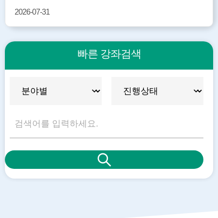
2026-07-31
빠른 강좌검색
빠
검
른
색
강
좌
검
색