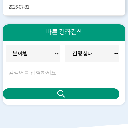
2026-07-31
빠른 강좌검색
빠
검
른
색
강
좌
검
색