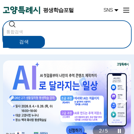
평생학습포털
SNS
통
합
검
색
검색
2 / 5