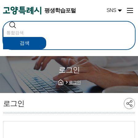
평생학습포털
SNS
통
합
검
색
검색
로그인
로그인
로그인