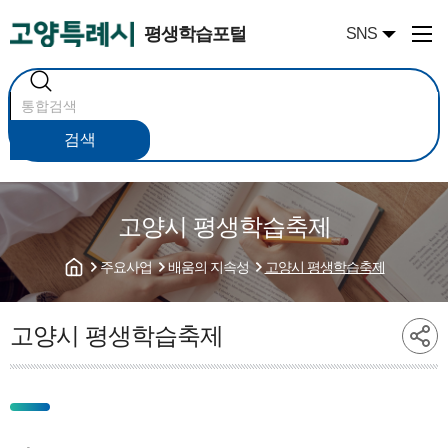
평생학습포털
SNS
통
합
검
색
검색
고양시 평생학습축제
주요사업
배움의 지속성
고양시 평생학습축제
고양시 평생학습축제